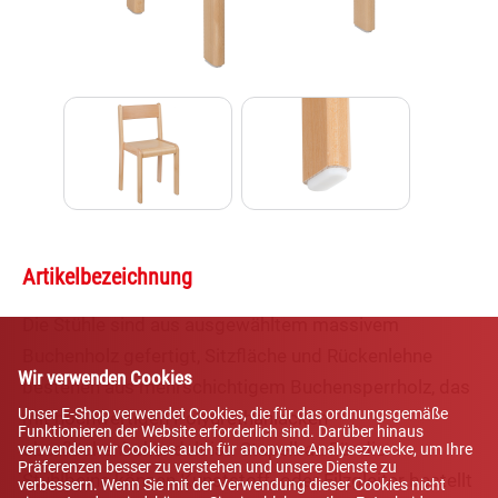
Lexi
Assistent für Schulmöbel und
Klassenzimmerausstattung
Artikelbezeichnung
Die Stühle sind aus ausgewähltem massivem
Buchenholz gefertigt, Sitzfläche und Rückenlehne
Wir verwenden Cookies
bestehen aus mehrschichtigem Buchensperrholz, das
Unser E-Shop verwendet Cookies, die für das ordnungsgemäße
mit hochwertigen Polyurethanlacken
Funktionieren der Website erforderlich sind. Darüber hinaus
oberflächenbehandelt ist. Stapelbar. Für die
verwenden wir Cookies auch für anonyme Analysezwecke, um Ihre
Präferenzen besser zu verstehen und unsere Dienste zu
Stuhlbeine können Kunststoff- oder Filzgleiter bestellt
verbessern. Wenn Sie mit der Verwendung dieser Cookies nicht